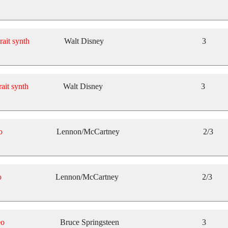
rait synth
Walt Disney
3
rait synth
Walt Disney
3
o
Lennon/McCartney
2/3
o
Lennon/McCartney
2/3
éo
Bruce Springsteen
3