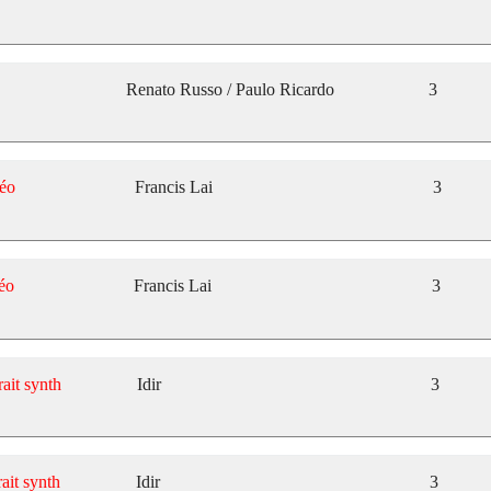
Renato Russo / Paulo Ricardo
3
éo
Francis Lai
3
éo
Francis Lai
3
rait synth
Idir
3
ait synth
Idir
3