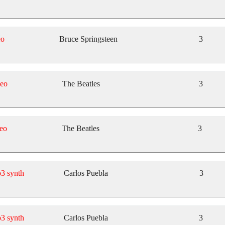
éo
Bruce Springsteen
3
eo
The Beatles
3
eo
The Beatles
3
3 synth
Carlos Puebla
3
3 synth
Carlos Puebla
3