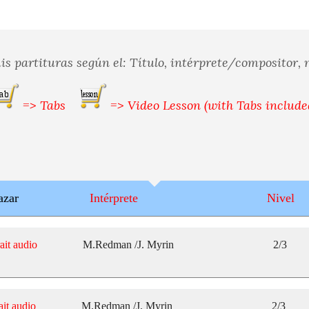
s partituras según el: Título, intérprete/compositor, ni
=> Tabs
=> Video Lesson (with Tabs include
azar
Intérprete
Nivel
ait audio
M.Redman /J. Myrin
2/3
ait audio
M.Redman /J. Myrin
2/3