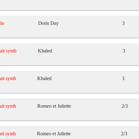
io
Doris Day
3
ait synth
Khaled
3
ait synth
Khaled
3
ait synth
Romeo et Juliette
2/3
ait synth
Romeo et Juliette
2/3