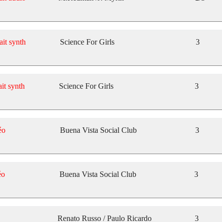
ait synth
Science For Girls
3
ait synth
Science For Girls
3
éo
Buena Vista Social Club
3
éo
Buena Vista Social Club
3
Renato Russo / Paulo Ricardo
3