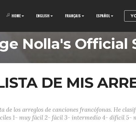
Y
HOME
ENGLISH
FRANÇAIS
ESPAÑOL
ge Nolla's Official 
LISTA DE MIS ARR
ista de los arreglos de canciones francófonas. He clasif
ciles 1- muy fácil 2- fácil 3- intermedio 4- difícil 5- m